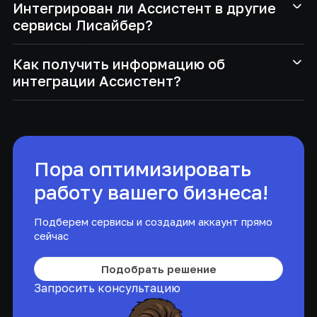
Интегрирован ли Ассистент в другие
вы сможете использовать Ассистент для собственных
сервисы Лисайбер?
нужд.
Да. Вы можете использовать Ассистент в сочетании с
Как получить информацию об
другими сервисами Лисайбер без ограничений.
интеграции Ассистент?
Вся необходимая информация доступна в технической
документации.
Пора оптимизировать
работу вашего бизнеса!
Подберем сервисы и создадим аккаунт прямо
сейчас
Подобрать решение
Запросить консультацию