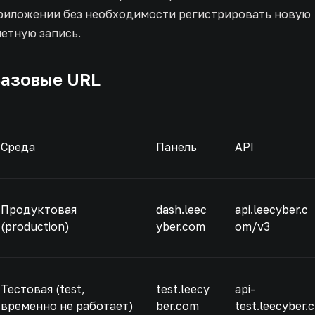
риложении без необходимости регистрировать новую
четную запись.
азовые URL
Среда
Панель
API
Продуктовая
dash.leec
api.leecyber.c
(production)
yber.com
om/v3
Тестовая (test,
test.leecy
api-
временно не работает)
ber.com
test.leecyber.c