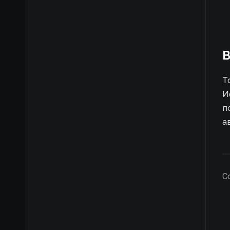
В
Т
И
п
а
С