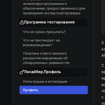
экземпляра программного
обеспечения, предоставленного для
проведения экспертной проверки
Программа тестирования
Что не нужно присылать?
Что не претендует на
3
вознаграждение?
к
Политика ответственного
A
раскрытия информации об
обнаруженных уязвимостях
С
Лисайбер.Профиль
з
и
Регистрация и интеграция
д
Профиль
п
с
п