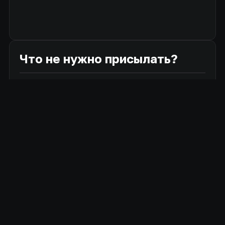
Что не нужно присылать?
Документация
Сообщения об уязвимостях в сервисах, не
относящихся к экосистеме Лисайбер;
Сообщения о мошеннических схемах,
злоупотреблении легитимным функционалом
(такие сообщения рекомендуем присылать в
чат поддержки, вознаграждение за подобные
репорты в рамках баг-баунти не полагается);
Проблемы, никак не связанные с
безопасностью;